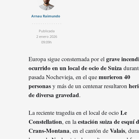
Arnau Raimundo
Publicada
2 enero 2026
09:09h
grave incend
Europa sigue consternada por el
ocurrido en un local de ocio de Suiza
durant
murieron 40
pasada Nochevieja, en el que
personas
her
y más de un centenar resultaron
de diversa gravedad
.
Le
La reciente tragedia en el local de ocio
Constellation
estación suiza de esquí 
, en la
Crans-Montana
Valais
, en el cantón de
, dura