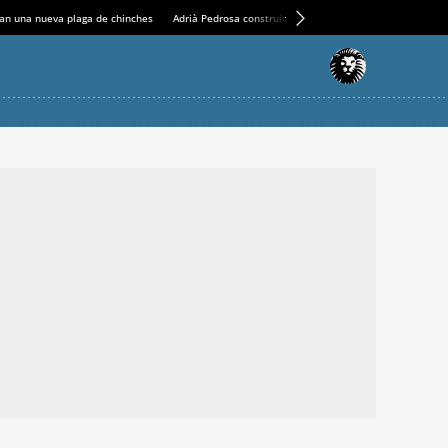
an una nueva plaga de chinches
Adrià Pedrosa construirá la nueva residencia en el Casin