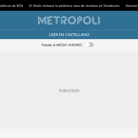
 públicos de BCN
El Síndic rechaza la polémica tasa de residuos en Viladecans
Denunci
LEER EN CASTELLANO
Pásate al MODO AHORRO