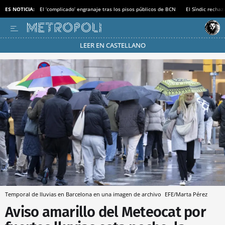
ES NOTICIA:
El ‘complicado’ engranaje tras los pisos públicos de BCN
El Síndic recha
LEER EN CASTELLANO
Pásate al MODO AHORRO
Temporal de lluvias en Barcelona en una imagen de archivo
EFE/Marta Pérez
Aviso amarillo del Meteocat por