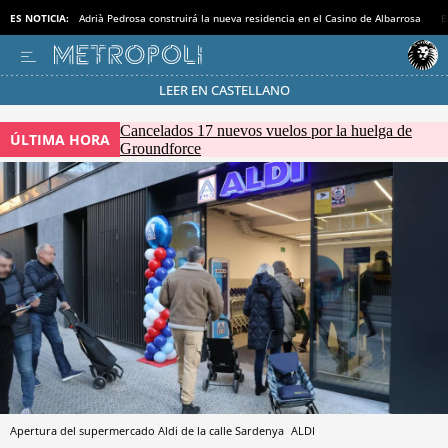
ES NOTICIA:
Adrià Pedrosa construirá la nueva residencia en el Casino de Albarrosa
B
LEER EN CASTELLANO
Pásate al MODO AHORRO
Cancelados 17 nuevos vuelos por la huelga de
ÚLTIMA HORA
Groundforce
Apertura del supermercado Aldi de la calle Sardenya
ALDI