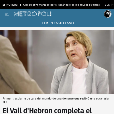
ES NOTICIA:
El CTB quiebra marcado por el escándalo de los abusos sexuales
BCN inv
LEER EN CASTELLANO
Pásate al MODO AHORRO
Primer trasplante de cara del mundo de una donante que recibió una eutanasia
EFE
El Vall d'Hebron completa el