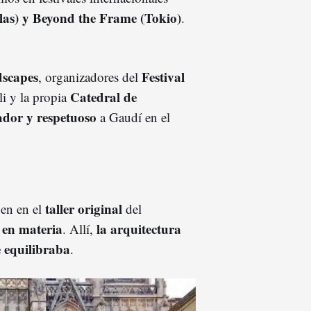
elas) y Beyond the Frame (Tokio)
.
scapes
Festival
, organizadores del
Catedral de
i y la propia
dor y respetuoso
a Gaudí en el
taller original
gen en el
del
 en materia
la arquitectura
. Allí,
e equilibraba
.