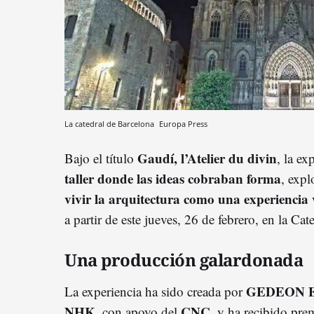
La catedral de Barcelona
Europa Press
Gaudí, l’Atelier du divin
Bajo el título
, la ex
taller donde las ideas cobraban forma
, expl
vivir la arquitectura como una experiencia 
a partir de este jueves, 26 de febrero, en la Ca
Una producción galardonada
GEDEON Exp
La experiencia ha sido creada por
NHK
CNC
, con apoyo del
, y ha recibido prem