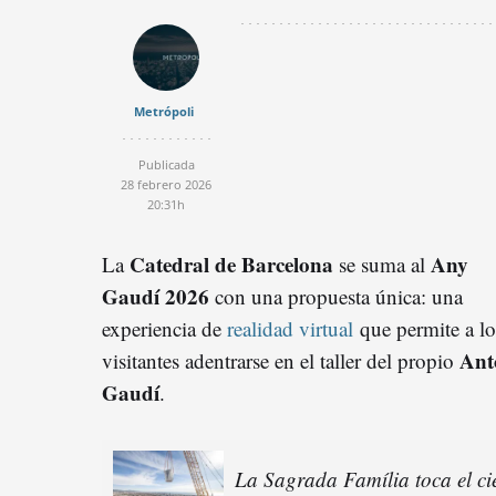
Metrópoli
Publicada
28 febrero 2026
20:31h
Catedral de Barcelona
Any
La
se suma al
Gaudí 2026
con una propuesta única: una
experiencia de
realidad virtual
que permite a lo
Ant
visitantes adentrarse en el taller del propio
Gaudí
.
La Sagrada Família toca el ci