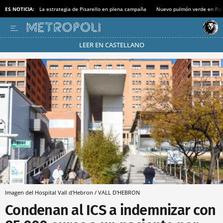
ES NOTICIA:
La estrategia de Pisarello en plena campaña
Nuevo pulmón verde en Po
LEER EN CASTELLANO
Pásate al MODO AHORRO
Imagen del Hospital Vall d'Hebron / VALL D'HEBRON
Condenan al ICS a indemnizar con