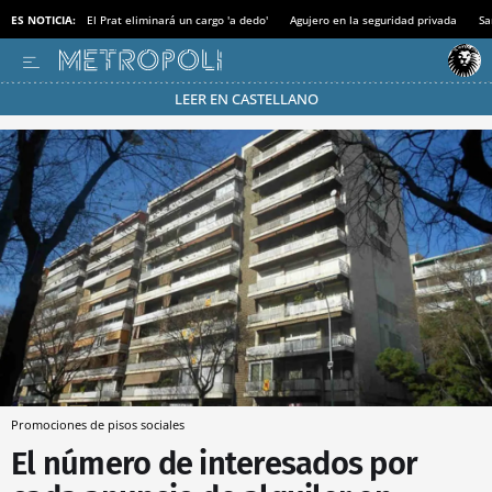
ES NOTICIA:
El Prat eliminará un cargo 'a dedo'
Agujero en la seguridad privada
Sa
LEER EN CASTELLANO
Pásate al MODO AHORRO
Promociones de pisos sociales
El número de interesados por