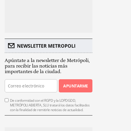
NEWSLETTER METROPOLI
Apúntate a la newsletter de Metrópoli,
para recibir las noticias más
importantes de la ciudad.
APUNTARME
De conformidad con el RGPD y la LOPDGDD,
METRÓPOLI ABIERTA, SLU tratará los datos facilitados
con la finalidad de remitirle noticias de actualidad.