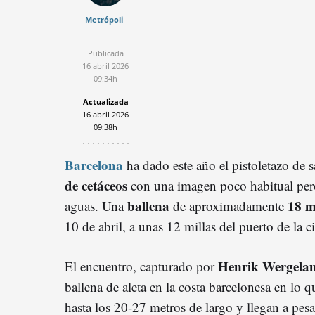
Metrópoli
Publicada
16 abril 2026
09:34h
Actualizada
16 abril 2026
09:38h
Barcelona
ha dado este año el pistoletazo de 
de cetáceos
con una imagen poco habitual pero
ballena
18 m
aguas. Una
de aproximadamente
10 de abril, a unas 12 millas del puerto de la c
Henrik Wergela
El encuentro, capturado por
ballena de aleta en la costa barcelonesa en lo 
hasta los 20-27 metros de largo y llegan a pesa