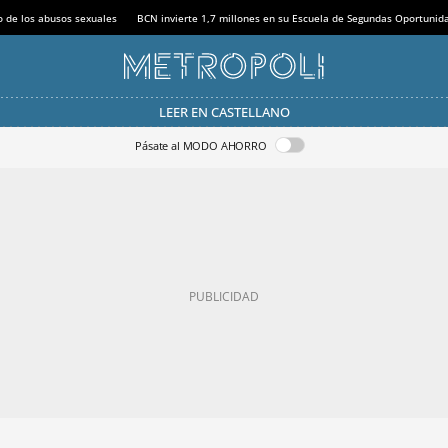
o de los abusos sexuales
BCN invierte 1,7 millones en su Escuela de Segundas Oportunid
LEER EN CASTELLANO
Pásate al MODO AHORRO