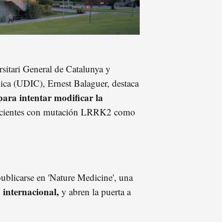
rsitari General de Catalunya y
nica (UDIC), Ernest Balaguer, destaca
ra intentar modificar la
pacientes con mutación LRRK2 como
publicarse en 'Nature Medicine', una
a internacional,
y abren la puerta a