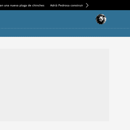
an una nueva plaga de chinches
Adrià Pedrosa construirá la nueva residencia en el Casin