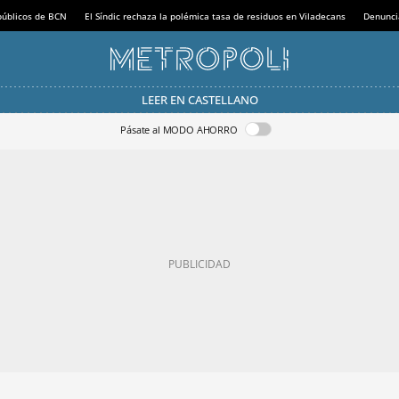
 públicos de BCN
El Síndic rechaza la polémica tasa de residuos en Viladecans
Denunci
LEER EN CASTELLANO
Pásate al MODO AHORRO