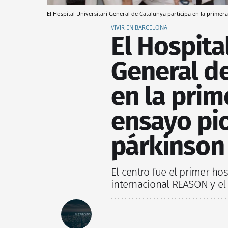
El Hospital Universitari General de Catalunya participa en la prime
VIVIR EN BARCELONA
El Hospita
General de
en la prim
ensayo pio
párkinson
El centro fue el primer hos
internacional REASON y el 