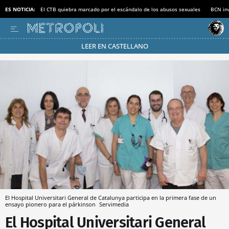
ES NOTICIA:
El CTB quiebra marcado por el escándalo de los abusos sexuales
BCN inv
LEER EN CASTELLANO
Pásate al MODO AHORRO
El Hospital Universitari General de Catalunya participa en la primera fase de un
ensayo pionero para el párkinson
Servimedia
El Hospital Universitari General