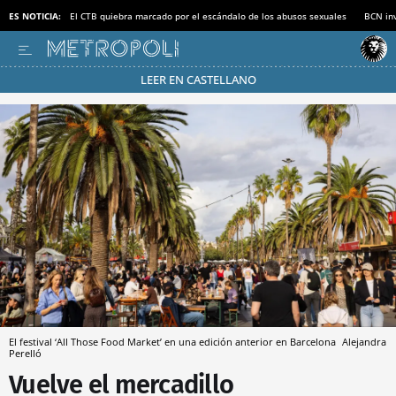
ES NOTICIA:
El CTB quiebra marcado por el escándalo de los abusos sexuales
BCN inv
LEER EN CASTELLANO
Pásate al MODO AHORRO
El festival ‘All Those Food Market’ en una edición anterior en Barcelona
Alejandra
Perelló
Vuelve el mercadillo