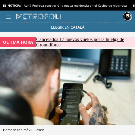
ES NOTICIA:
Adrià Pedrosa construirá la nueva residencia en el Casino de Albarrosa
B
LLEGIR EN CATALÀ
Pásate al MODO AHORRO
Cancelados 17 nuevos vuelos por la huelga de
ÚLTIMA HORA
Groundforce
Hombre con móvil
Pexels