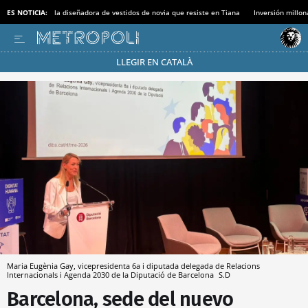
ES NOTICIA:
la diseñadora de vestidos de novia que resiste en Tiana
Inversión millon
LLEGIR EN CATALÀ
Pásate al MODO AHORRO
Maria Eugènia Gay, vicepresidenta 6a i diputada delegada de Relacions
Internacionals i Agenda 2030 de la Diputació de Barcelona
S.D
Barcelona, sede del nuevo