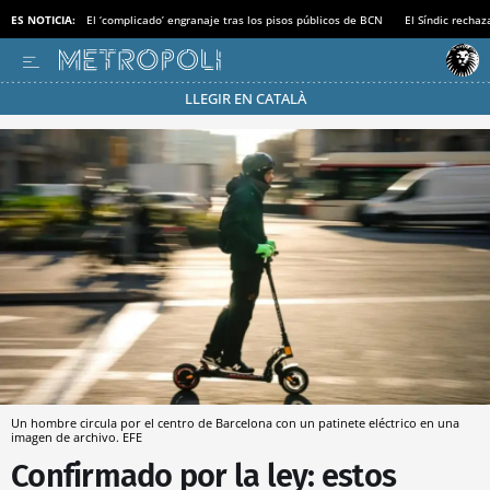
ES NOTICIA:
El ‘complicado’ engranaje tras los pisos públicos de BCN
El Síndic recha
LLEGIR EN CATALÀ
Pásate al MODO AHORRO
Un hombre circula por el centro de Barcelona con un patinete eléctrico en una
imagen de archivo. EFE
Confirmado por la ley: estos