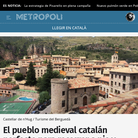
ES NOTICIA:
La estrategia de Pisarello en plena campaña
Nuevo pulmón verde en Po
LLEGIR EN CATALÀ
Pásate al MODO AHORRO
Castellar de n'Hug / Turisme del Berguedà
El pueblo medieval catalán