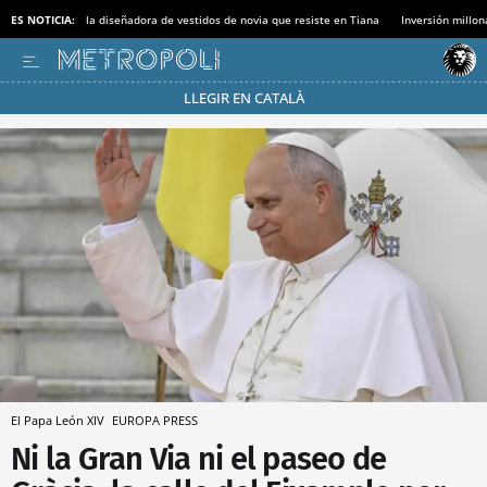
ES NOTICIA:
la diseñadora de vestidos de novia que resiste en Tiana
Inversión millon
LLEGIR EN CATALÀ
Pásate al MODO AHORRO
El Papa León XIV
EUROPA PRESS
Ni la Gran Via ni el paseo de