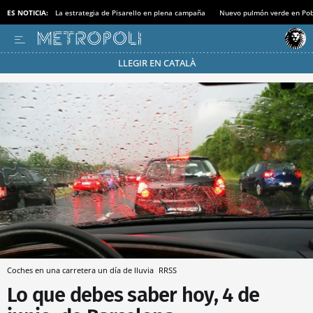
ES NOTICIA:
La estrategia de Pisarello en plena campaña
Nuevo pulmón verde en Po
LLEGIR EN CATALÀ
Pásate al MODO AHORRO
Coches en una carretera un día de lluvia
RRSS
Lo que debes saber hoy, 4 de