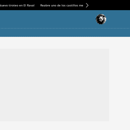
Nuevo tiroteo en El Raval
Reabre uno de los castillos medievales más espectaculares