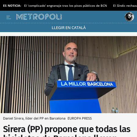
ES NOTICIA:
El ‘complicado’ engranaje tras los pisos públicos de BCN
El Síndic recha
LLEGIR EN CATALÀ
Pásate al MODO AHORRO
Daniel Sirera, líder del PP en Barcelona
EUROPA PRESS
Sirera (PP) propone que todas las