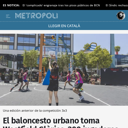
ES NOTICIA:
El ‘complicado’ engranaje tras los pisos públicos de BCN
El Síndic recha
LLEGIR EN CATALÀ
Pásate al MODO AHORRO
Una edición anterior de la competición 3x3
El baloncesto urbano toma