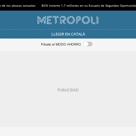
o de los abusos sexuales
BCN invierte 1,7 millones en su Escuela de Segundas Oportunid
LLEGIR EN CATALÀ
Pásate al MODO AHORRO