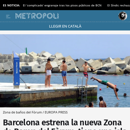
ES NOTICIA:
El ‘complicado’ engranaje tras los pisos públicos de BCN
El Síndic recha
LLEGIR EN CATALÀ
Pásate al MODO AHORRO
Zona de baños del Fòrum / EUROPA PRESS
Barcelona estrena la nueva Zona