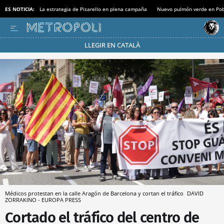
ES NOTICIA:
La estrategia de Pisarello en plena campaña
Nuevo pulmón verde en Po
LLEGIR EN CATALÀ
Pásate al MODO AHORRO
Médicos protestan en la calle Aragón de Barcelona y cortan el tráfico
DAVID
ZORRAKINO - EUROPA PRESS
Cortado el tráfico del centro de