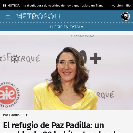
ES NOTICIA:
la diseñadora de vestidos de novia que resiste en Tiana
Inversión millon
LLEGIR EN CATALÀ
Pásate al MODO AHORRO
Paz Padilla / EFE
El refugio de Paz Padilla: un