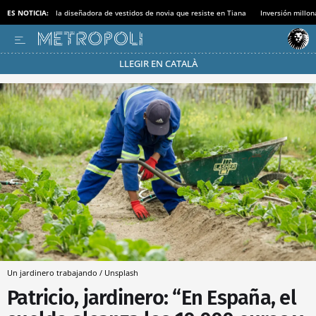
ES NOTICIA:
la diseñadora de vestidos de novia que resiste en Tiana
Inversión millon
LLEGIR EN CATALÀ
Pásate al MODO AHORRO
Un jardinero trabajando / Unsplash
Patricio, jardinero: “En España, el