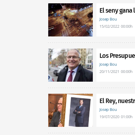
El seny gana 
Josep Bou
15/02/2022
00:00h
Los Presupue
Josep Bou
20/11/2021
00:00h
El Rey, nuest
Josep Bou
19/07/2020
01:00h