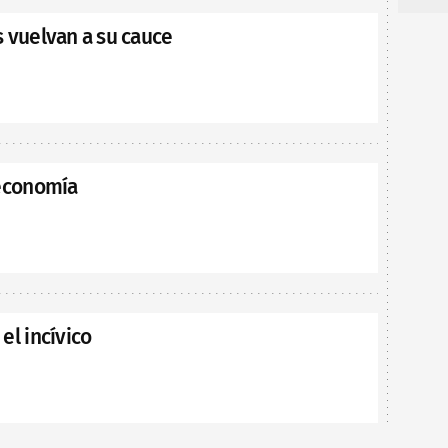
s vuelvan a su cauce
 economía
el incívico