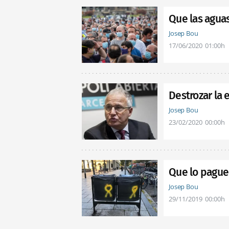
Que las agua
Josep Bou
17/06/2020
01:00h
Destrozar la
Josep Bou
23/02/2020
00:00h
Que lo pague 
Josep Bou
29/11/2019
00:00h