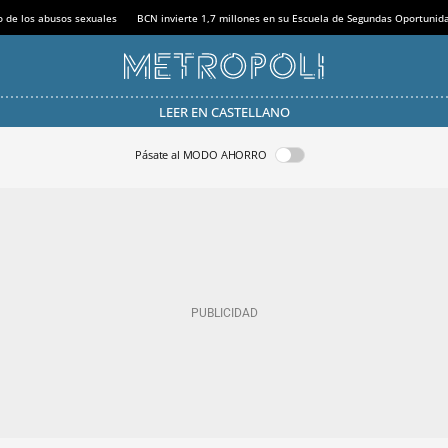
o de los abusos sexuales
BCN invierte 1,7 millones en su Escuela de Segundas Oportunid
LEER EN CASTELLANO
Pásate al MODO AHORRO