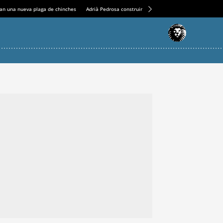
an una nueva plaga de chinches
Adrià Pedrosa construirá la nueva residencia en el Casin