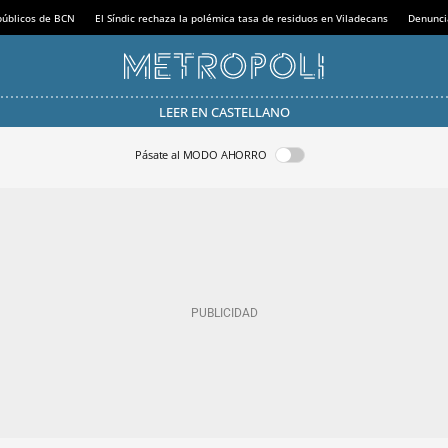
 públicos de BCN
El Síndic rechaza la polémica tasa de residuos en Viladecans
Denunci
LEER EN CASTELLANO
Pásate al MODO AHORRO