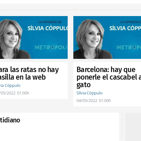
ara las ratas no hay
Barcelona: hay que
asilla en la web
ponerle el cascabel 
gato
lvia Cóppulo
/05/2022
01:00h
Sílvia Cóppulo
04/05/2022
01:00h
tidiano