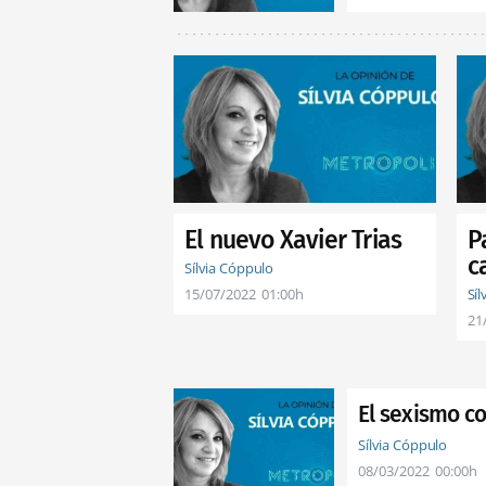
El nuevo Xavier Trias
P
c
Sílvia Cóppulo
15/07/2022
01:00h
Sí
21
El sexismo co
Sílvia Cóppulo
08/03/2022
00:00h