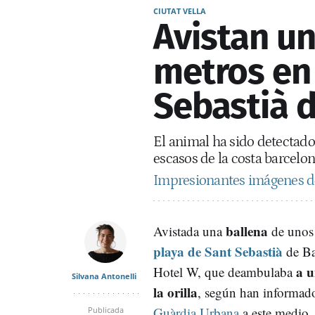
CIUTAT VELLA
Avistan un
metros en 
Sebastià 
El animal ha sido detectad
escasos de la costa barcelo
Impresionantes imágenes de
ballena
Avistada una
de uno
playa de Sant Sebastià
de Ba
a u
Hotel W, que deambulaba
Silvana Antonelli
la orilla
, según han informado
Guàrdia Urbana
a este medio
Publicada