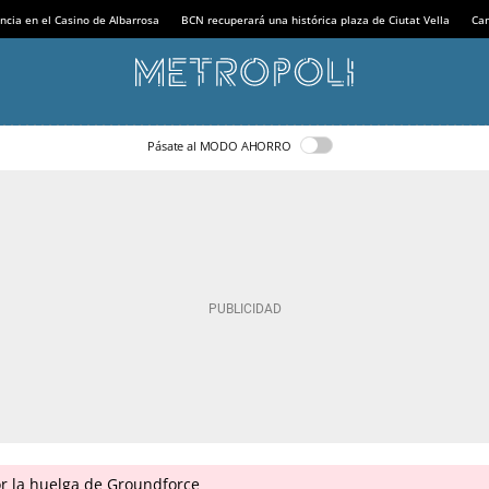
ncia en el Casino de Albarrosa
BCN recuperará una histórica plaza de Ciutat Vella
Can
Pásate al MODO AHORRO
r la huelga de Groundforce