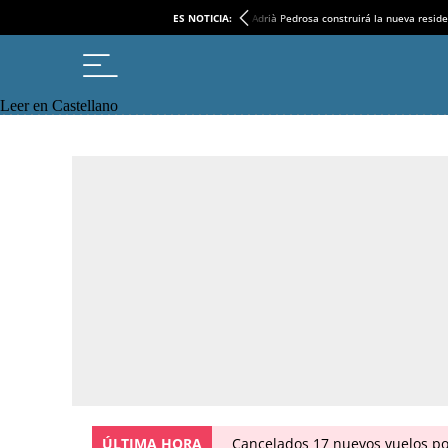
ES NOTICIA:
Adrià Pedrosa construirá la nueva reside
Leer en Castellano
ÚLTIMA HORA
Cancelados 17 nuevos vuelos po