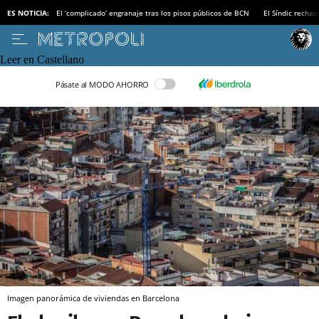
ES NOTICIA:
El ‘complicado’ engranaje tras los pisos públicos de BCN
El Síndic recha
Leer en Castellano
Pásate al MODO AHORRO
Imagen panorámica de viviendas en Barcelona