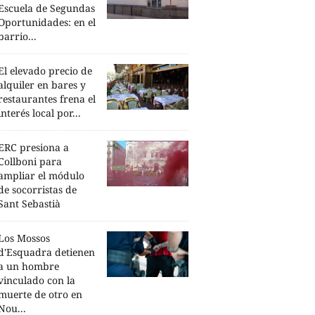
Escuela de Segundas
Oportunidades: en el
barrio...
El elevado precio de
alquiler en bares y
restaurantes frena el
interés local por...
ERC presiona a
Collboni para
ampliar el módulo
de socorristas de
Sant Sebastià
Los Mossos
d'Esquadra detienen
a un hombre
vinculado con la
muerte de otro en
Nou...