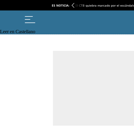
ES NOTICIA:
El CTB quiebra marcado por el escándal
Leer en Castellano