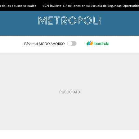
o de los abusos sexuales
BCN invierte 1,7 millones en su Escuela de Segundas Oportunid
Pásate al MODO AHORRO