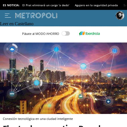
ES NOTICIA:
El Prat eliminará un cargo 'a dedo'
Agujero en la seguridad privada
Sa
Leer en Castellano
Pásate al MODO AHORRO
Conexión tecnológica en una ciudad inteligente