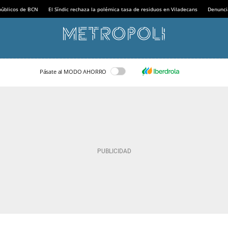
 públicos de BCN
El Síndic rechaza la polémica tasa de residuos en Viladecans
Denunci
Pásate al MODO AHORRO