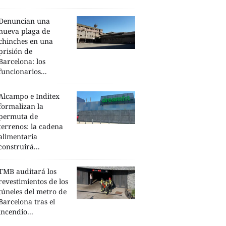
Denuncian una
nueva plaga de
chinches en una
prisión de
Barcelona: los
funcionarios...
Alcampo e Inditex
formalizan la
permuta de
terrenos: la cadena
alimentaria
construirá...
TMB auditará los
revestimientos de los
túneles del metro de
Barcelona tras el
incendio...