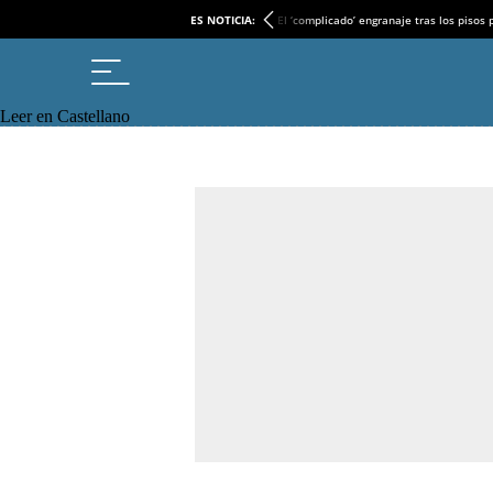
ES NOTICIA:
El ‘complicado’ engranaje tras los pisos
Leer en Castellano