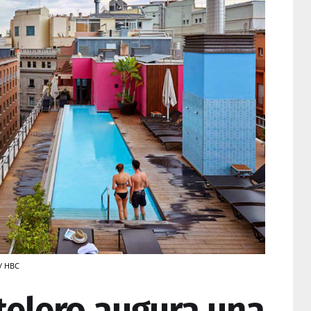
 / HBC
otelero augura una