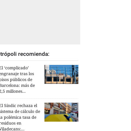
trópoli recomienda:
El ‘complicado’
engranaje tras los
pisos públicos de
Barcelona: más de
2,5 millones...
El Síndic rechaza el
sistema de cálculo de
la polémica tasa de
residuos en
Viladecans:...