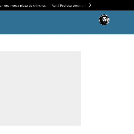
an una nueva plaga de chinches
Adrià Pedrosa construirá la nueva residencia en el Casin