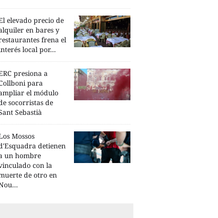
El elevado precio de
alquiler en bares y
restaurantes frena el
interés local por...
ERC presiona a
Collboni para
ampliar el módulo
de socorristas de
Sant Sebastià
Los Mossos
d'Esquadra detienen
a un hombre
vinculado con la
muerte de otro en
Nou...