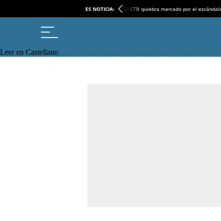
ES NOTICIA:
El CTB quiebra marcado por el escándal
Leer en Castellano