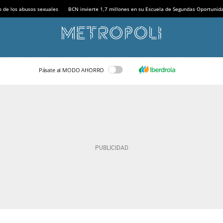
o de los abusos sexuales
BCN invierte 1,7 millones en su Escuela de Segundas Oportunid
Pásate al MODO AHORRO