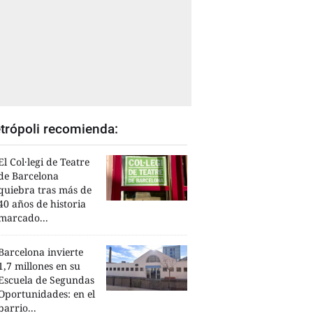
trópoli recomienda:
El Col·legi de Teatre
de Barcelona
quiebra tras más de
40 años de historia
marcado...
Barcelona invierte
1,7 millones en su
Escuela de Segundas
Oportunidades: en el
barrio...