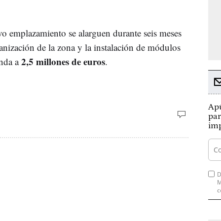
evo emplazamiento se alarguen durante seis meses
rbanización de la zona y la instalación de módulos
2,5 millones de euros
enda a
.
Apú
par
imp
D
M
c