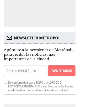
NEWSLETTER METROPOLI
Apúntate a la newsletter de Metrópoli,
para recibir las noticias más
importantes de la ciudad.
APUNTARME
De conformidad con el RGPD y la LOPDGDD,
METRÓPOLI ABIERTA, SLU tratará los datos facilitados
con la finalidad de remitirle noticias de actualidad.