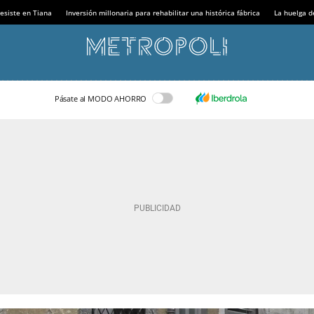
esiste en Tiana
Inversión millonaria para rehabilitar una histórica fábrica
La huelga d
Pásate al MODO AHORRO