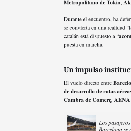
Metropolitano de Tokio
Ak
,
Durante el encuentro, ha defe
se convierta en una realidad “
acom
catalán está dispuesto a “
puesta en marcha.
Un impulso instituc
Barcel
El vuelo directo entre
de desarrollo de rutas aérea
Cambra de Comerç
AENA
,
Los pasajeros 
Barcelona se d