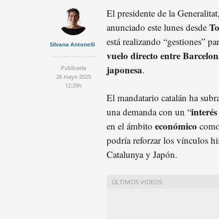
El presidente de la Generalitat
To
anunciado este lunes desde
está realizando “gestiones” pa
Silvana Antonelli
vuelo directo entre Barcelon
japonesa
.
Publicada
26 mayo 2025
12:39h
El mandatario catalán ha subra
interé
una demanda con un “
económico
en el ámbito
com
podría reforzar los vínculos hi
Catalunya y Japón.