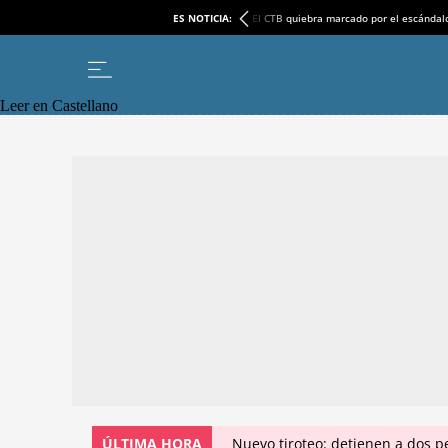
ES NOTICIA:
El CTB quiebra marcado por el escándal
Leer en Castellano
ÚLTIMA HORA
Nuevo tiroteo: detienen a dos p