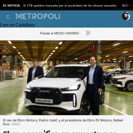
ES NOTICIA:
El CTB quiebra marcado por el escándalo de los abusos sexuales
BCN inv
Leer en Castellano
Pásate al MODO AHORRO
El ceo de Ebro Motors, Pedro Calef, y el presidente de Ebro EV Motors, Rafael
Ruiz
EBRO