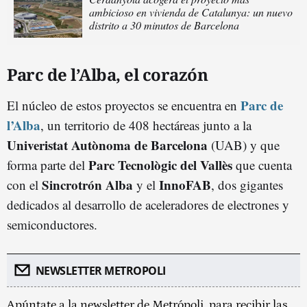
ambicioso en vivienda de Catalunya: un nuevo
distrito a 30 minutos de Barcelona
Parc de l’Alba, el corazón
Parc de
El núcleo de estos proyectos se encuentra en
l’Alba
, un territorio de 408 hectáreas junto a la
Univeristat Autònoma de Barcelona
(UAB) y que
Parc Tecnològic del Vallès
forma parte del
que cuenta
Sincrotrón Alba
InnoFAB
con el
y el
, dos gigantes
dedicados al desarrollo de aceleradores de electrones y
semiconductores.
NEWSLETTER METROPOLI
Apúntate a la newsletter de Metrópoli, para recibir las