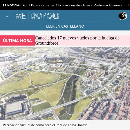
ES NOTICIA:
Adrià Pedrosa construirá la nueva residencia en el Casino de Albarrosa
B
LEER EN CASTELLANO
Pásate al MODO AHORRO
Cancelados 17 nuevos vuelos por la huelga de
ÚLTIMA HORA
Groundforce
Recreación virtual de cómo será el Parc de l'Alba
Incasòl