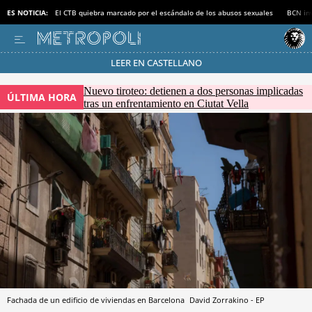
ES NOTICIA:
El CTB quiebra marcado por el escándalo de los abusos sexuales
BCN inv
LEER EN CASTELLANO
Pásate al MODO AHORRO
Nuevo tiroteo: detienen a dos personas implicadas
ÚLTIMA HORA
tras un enfrentamiento en Ciutat Vella
Fachada de un edificio de viviendas en Barcelona
David Zorrakino - EP