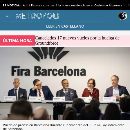
ES NOTICIA:
Adrià Pedrosa construirá la nueva residencia en el Casino de Albarrosa
B
LEER EN CASTELLANO
Pásate al MODO AHORRO
Cancelados 17 nuevos vuelos por la huelga de
ÚLTIMA HORA
Groundforce
Rueda de prensa en Barcelona durante el primer día del ISE 2026
Ayuntamiento
de Barcelona