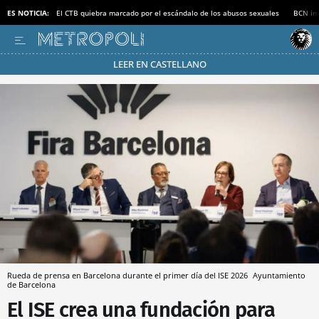
ES NOTICIA:
El CTB quiebra marcado por el escándalo de los abusos sexuales
BCN inv
LEER EN CASTELLANO
Pásate al MODO AHORRO
Rueda de prensa en Barcelona durante el primer día del ISE 2026
Ayuntamiento
de Barcelona
El ISE crea una fundación para