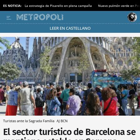
ES NOTICIA:
La estrategia de Pisarello en plena campaña
Nuevo pulmón verde en Po
LEER EN CASTELLANO
Pásate al MODO AHORRO
Turistas ante la Sagrada Família
AJ BCN
El sector turístico de Barcelona se