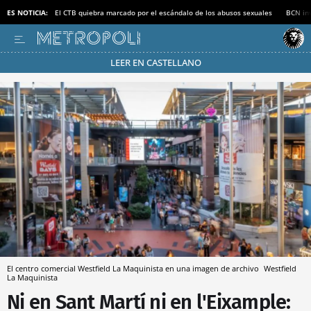
ES NOTICIA:
El CTB quiebra marcado por el escándalo de los abusos sexuales
BCN inv
LEER EN CASTELLANO
Pásate al MODO AHORRO
El centro comercial Westfield La Maquinista en una imagen de archivo
Westfield
La Maquinista
Ni en Sant Martí ni en l'Eixample: