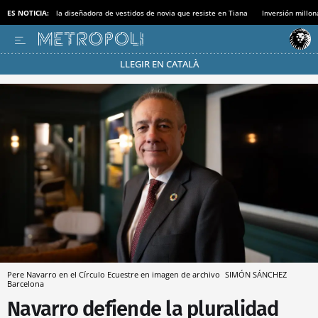
ES NOTICIA:
la diseñadora de vestidos de novia que resiste en Tiana
Inversión millon
LLEGIR EN CATALÀ
Pásate al MODO AHORRO
Pere Navarro en el Círculo Ecuestre en imagen de archivo
SIMÓN SÁNCHEZ
Barcelona
Navarro defiende la pluralidad