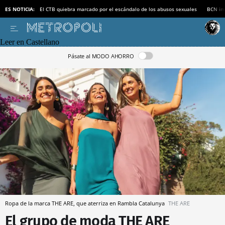
ES NOTICIA:
El CTB quiebra marcado por el escándalo de los abusos sexuales
BCN inv
Leer en Castellano
Pásate al MODO AHORRO
Ropa de la marca THE ARE, que aterriza en Rambla Catalunya
THE ARE
El grupo de moda THE ARE