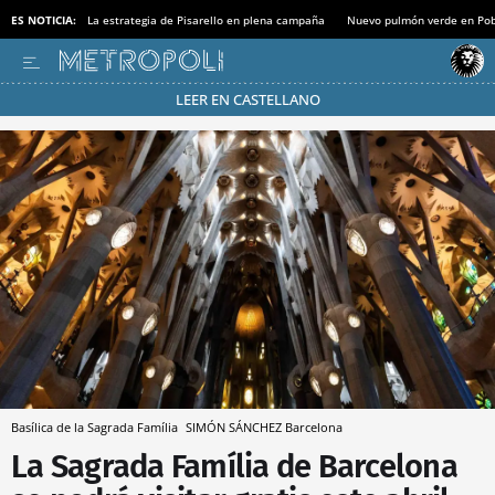
ES NOTICIA:
La estrategia de Pisarello en plena campaña
Nuevo pulmón verde en Po
LEER EN CASTELLANO
Pásate al MODO AHORRO
Basílica de la Sagrada Família
SIMÓN SÁNCHEZ
Barcelona
La Sagrada Família de Barcelona