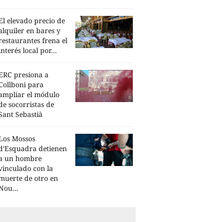
El elevado precio de
alquiler en bares y
restaurantes frena el
interés local por...
ERC presiona a
Collboni para
ampliar el módulo
de socorristas de
Sant Sebastià
Los Mossos
d'Esquadra detienen
a un hombre
vinculado con la
muerte de otro en
Nou...