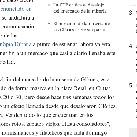
La CUP critica el desalojo
denunciado en
del 'mercado de la miseria'
 su andadura a
El mercado de la miseria de
 comunicación.
las Glòries crece sin parar
 de las
nòpia
Urbana
a punto de estrenar -ahora ya esta
er fin a un mercado que casi a diario llenaba este
ciedad.
el fin del mercado de la miseria de
Glòries
, este
lado de forma masiva en la plaza
Reial, en Ciutat
 20 o 30, pero desde hace tres semanas todos los
 un efecto llamada desde que desalojaron Glòries.
s.
Venden todo lo que encuentran en los
ores rotos, zapatos viejos. Hasta consoladores",
e numismáticos y filatélicos que cada domingo