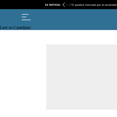
ES NOTICIA:
El CTB quiebra marcado por el escándal
Leer en Castellano