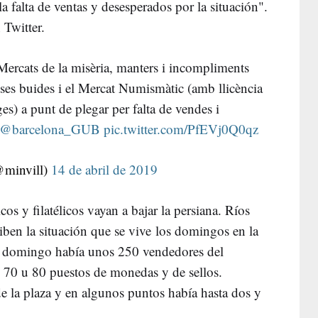
la falta de ventas y desesperados por la situación".
Twitter.
Mercats
de la
misèria
,
manters
i
incompliments
sses
buides
i el
Mercat
Numismàtic
(
amb
llicència
ges
) a
punt
de plegar
per
falta de vendes i
@barcelona_GUB
pic.twitter.com/PfEVj0Q0qz
@
minvill
)
14 de abril de 2019
s y filatélicos vayan a bajar la persiana. Ríos
iben la situación que se vive los domingos en la
e domingo había unos 250 vendedores del
s 70 u 80 puestos de monedas y de sellos.
de la plaza y en algunos puntos había hasta dos y