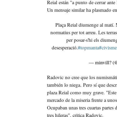
Reial
están "a punto de cerrar ante 
Un mensaje similar ha plasmado en 
Plaça
Reial
diumenge
al
matí
.
normatius
per
tot
arreu
. Les
terra
per
posar-s'hi
els
diumen
desesperació.
#topmanta
#civisme
—
minvill?️
(
Radovic
no cree que los numismático
también lo niega. Pero sí que descr
plaza Reial como muy grave. "Est
mercado de la miseria frente a uno
Ocupaban unas tres cuartas partes 
tres hileras", critica
Radovic
.