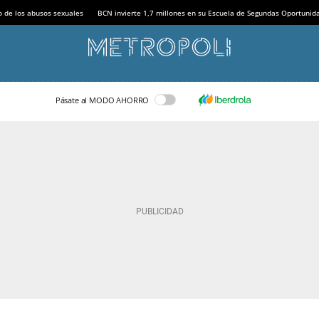
o de los abusos sexuales
BCN invierte 1,7 millones en su Escuela de Segundas Oportunid
Pásate al MODO AHORRO