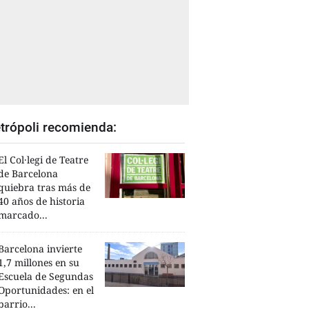
trópoli recomienda:
El Col·legi de Teatre
de Barcelona
quiebra tras más de
40 años de historia
marcado...
Barcelona invierte
1,7 millones en su
Escuela de Segundas
Oportunidades: en el
barrio...