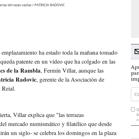
varias terrazas vacías / PATRICIA RADOVIC
co emplazamiento ha estado toda la mañana tomado
í queda patente en un vídeo que ha colgado en las
Apú
cs
de la Rambla
,
Fermín
Villar
, aunque las
par
tricia
Radovic
, gerente de la Asociación de
imp
a
Reial
.
D
ierta,
Villar
explica que "las terrazas
M
c
 del mercado numismático y filatélico que desde
rán un siglo- se celebra los domingos en la plaza