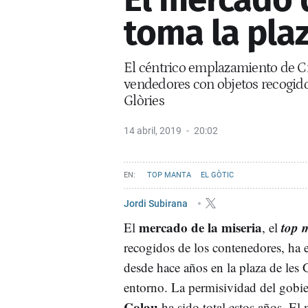
toma la plaz
El céntrico emplazamiento de Ci
vendedores con objetos recogido
Glòries
14 abril, 2019
20:02
TOP MANTA
EL GÒTIC
Jordi Subirana
mercado de la miseria
top
m
El
, el
recogidos de los contenedores, ha 
desde hace años en la plaza de les
G
entorno. La permisividad del gobi
Colau
ha sido total estos años. El