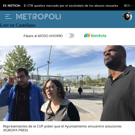
ES NOTICIA:
El CTB quiebra marcado por el escándalo de los abusos sexuales
BCN inv
Leer en Castellano
Pásate al MODO AHORRO
Representantes de la CUP piden que el Ayuntamiento encuentre soluciones
/EUROPA PRESS