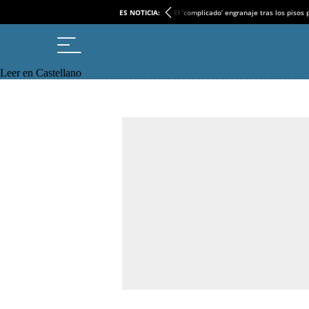
ES NOTICIA:
El ‘complicado’ engranaje tras los pisos
Leer en Castellano