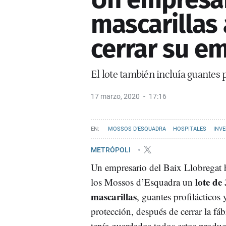
mascarillas 
cerrar su e
El lote también incluía guantes p
17 marzo, 2020
17:16
MOSSOS D'ESQUADRA
HOSPITALES
INV
METRÓPOLI
Un empresario del Baix Llobregat 
lote de
los Mossos d’Esquadra un
mascarillas
, guantes profilácticos 
protección, después de cerrar la fáb
tenía guardados todos estos produc