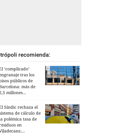
trópoli recomienda:
El ‘complicado’
engranaje tras los
pisos públicos de
Barcelona: más de
2,5 millones...
El Síndic rechaza el
sistema de cálculo de
la polémica tasa de
residuos en
Viladecans:...