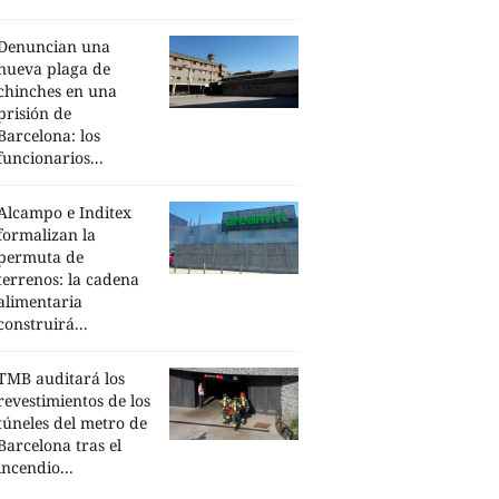
Denuncian una
nueva plaga de
chinches en una
prisión de
Barcelona: los
funcionarios...
Alcampo e Inditex
formalizan la
permuta de
terrenos: la cadena
alimentaria
construirá...
TMB auditará los
revestimientos de los
túneles del metro de
Barcelona tras el
incendio...