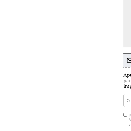
Apú
par
imp
D
M
c