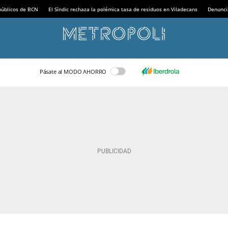
 públicos de BCN
El Síndic rechaza la polémica tasa de residuos en Viladecans
Denunci
Pásate al MODO AHORRO