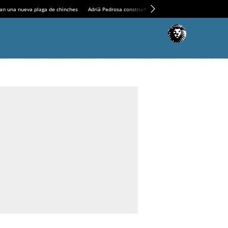
an una nueva plaga de chinches
Adrià Pedrosa construirá la nueva residencia en el Casin