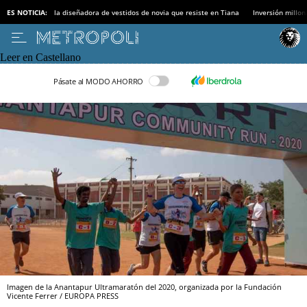
ES NOTICIA:
la diseñadora de vestidos de novia que resiste en Tiana
Inversión millon
Leer en Castellano
Pásate al MODO AHORRO
Imagen de la Anantapur Ultramaratón del 2020, organizada por la Fundación
Vicente Ferrer / EUROPA PRESS