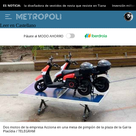
ES NOTICIA:
la diseñadora de vestidos de novia que resiste en Tiana
Inversión millon
Leer en Castellano
Pásate al MODO AHORRO
Dos motos de la empresa Acciona en una mesa de pimpón de la plaza de la Gal·la
Placídia / TELEGRAM