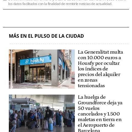
los datos facilitados con la finalidad de remitirle noticias de actualidad.
MÁS EN EL PULSO DE LA CIUDAD
La Generalitat multa
con 10.000 euros a
Housfy por ocultar
los índices de
precios del alquiler
en zonas
tensionadas
La huelga de
Groundforce deja ya
50 vuelos
cancelados y 1.500
maletas en tierra en
el Aeropuerto de
Barcelona